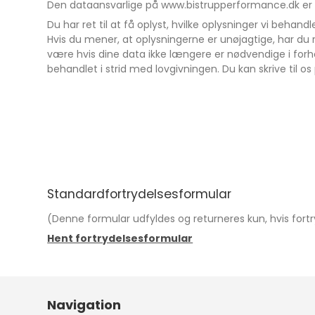
Den dataansvarlige på www.bistrupperformance.dk er i
Du har ret til at få oplyst, hvilke oplysninger vi behandl
Hvis du mener, at oplysningerne er unøjagtige, har du ret
være hvis dine data ikke længere er nødvendige i forhol
behandlet i strid med lovgivningen. Du kan skrive til o
Standardfortrydelsesformular
(Denne formular udfyldes og returneres kun, hvis for
Hent fortrydelsesformular
Navigation