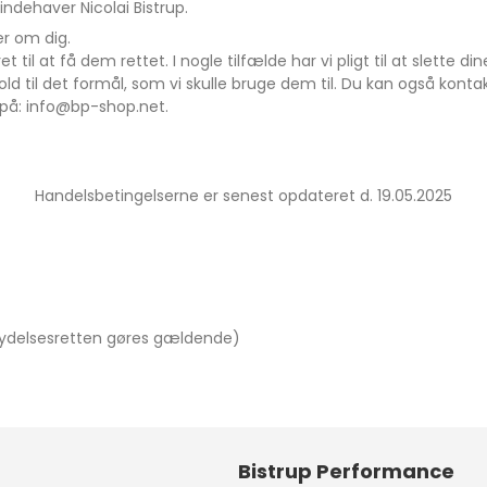
ndehaver Nicolai Bistrup.
er om dig.
 til at få dem rettet. I nogle tilfælde har vi pligt til at slette 
d til det formål, som vi skulle bruge dem til. Du kan også konta
s på: info@bp-shop.net.
Handelsbetingelserne er senest opdateret d. 19.05.2025
trydelsesretten gøres gældende)
Bistrup Performance