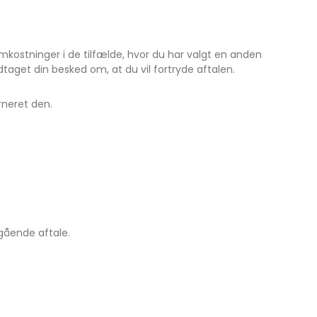
mkostninger i de tilfælde, hvor du har valgt en anden
dtaget din besked om, at du vil fortryde aftalen.
rneret den.
gående aftale.