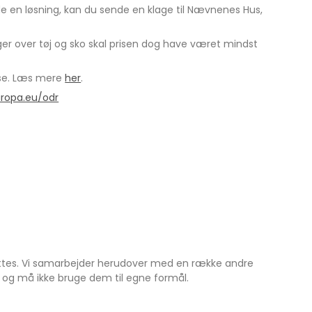
inde en løsning, kan du sende en klage til Nævnenes Hus,
klager over tøj og sko skal prisen dog have været mindst
lse. Læs mere
her
.
uropa.eu/odr
lettes. Vi samarbejder herudover med en række andre
og må ikke bruge dem til egne formål.