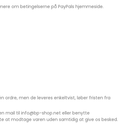
Læs mere om betingelserne på PayPals hjemmeside.
én ordre, men de leveres enkeltvist, løber fristen fra
en mail til info@bp-shop.net eller benytte
gte at modtage varen uden samtidig at give os besked.