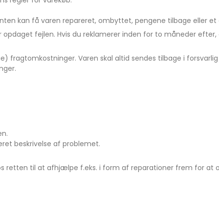
s regler for varekøb.
enten kan få varen repareret, ombyttet, pengene tilbage eller et 
har opdaget fejlen. Hvis du reklamerer inden for to måneder efter,
ge) fragtomkostninger. Varen skal altid sendes tilbage i forsvarli
nger.
en.
ret beskrivelse af problemet.
 retten til at afhjælpe f.eks. i form af reparationer frem for at