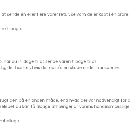
 at sende én eller flere varer retur, selvom de er købt i én ordre.
ne tilbage.
, har du 14 dage til at sende varen tilbage til os.
 dig, der hæfter, hvis der opstår en skade under transporten.
r brugt den på en anden måde, end hvad der var nødvendigt for a
. Beløbet du kan få tilbage afhænger af varens handelsmæssige væ
 emballage