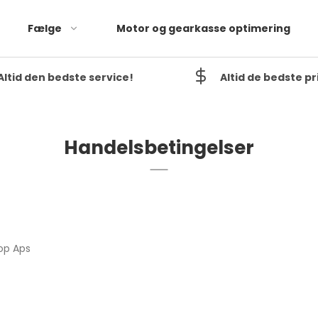
Fælge
Motor og gearkasse optimering
Altid den bedste service!
Altid de bedste pr
Handelsbetingelser
op Aps