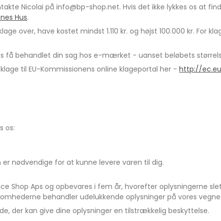
ontakte Nicolai på info@bp-shop.net. Hvis det ikke lykkes os at f
enes Hus
.
 klage over, have kostet mindst 1.110 kr. og højst 100.000 kr. For 
s få behandlet din sag hos e-mærket - uanset beløbets større
klage til EU-Kommissionens online klageportal her -
http://ec.e
s os:
 er nødvendige for at kunne levere varen til dig.
nce Shop Aps og opbevares i fem år, hvorefter oplysningerne s
somhederne behandler udelukkende oplysninger på vores vegne 
e, der kan give dine oplysninger en tilstrækkelig beskyttelse.