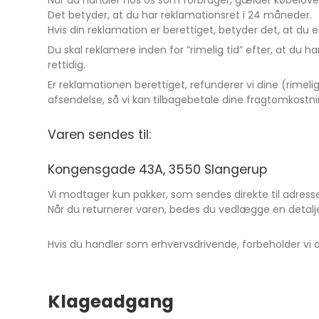
Når du handler hos os som forbruger, gælder købeloven
Det betyder, at du har reklamationsret i 24 måneder.
Hvis din reklamation er berettiget, betyder det, at du 
Du skal reklamere inden for ”rimelig tid” efter, at du 
rettidig.
Er reklamationen berettiget, refunderer vi dine (rimeli
afsendelse, så vi kan tilbagebetale dine fragtomkostni
Varen sendes til:
Kongensgade 43A, 3550 Slangerup
Vi modtager kun pakker, som sendes direkte til adress
Når du returnerer varen, bedes du vedlægge en detalje
Hvis du handler som erhvervsdrivende, forbeholder vi os
Klageadgang