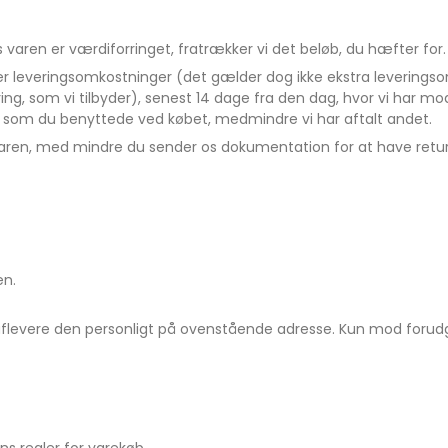
is varen er værdiforringet, fratrækker vi det beløb, du hæfter for.
der leveringsomkostninger (det gælder dog ikke ekstra leveringso
ing, som vi tilbyder), senest 14 dage fra den dag, hvor vi har mo
som du benyttede ved købet, medmindre vi har aftalt andet.
 varen, med mindre du sender os dokumentation for at have retu
en.
aflevere den personligt på ovenstående adresse. Kun mod forud