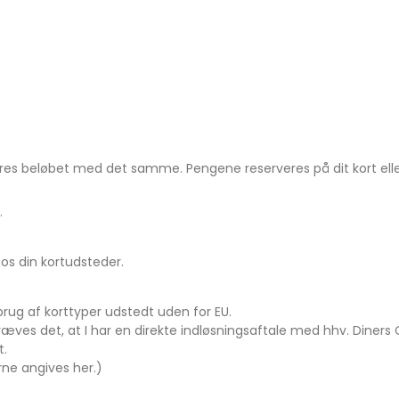
eres beløbet med det samme. Pengene reserveres på dit kort eller
.
os din kortudsteder.
rug af korttyper udstedt uden for EU.
ræves det, at I har en direkte indløsningsaftale med hhv. Diners 
t.
ne angives her.)